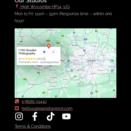
Our Studios
High Wycombe HP14 3JG
Mon to Fri: 11am – 5pm (Response time – within one
hour)
078261 51410
hello@alexandravince.com
Terms & Conditions